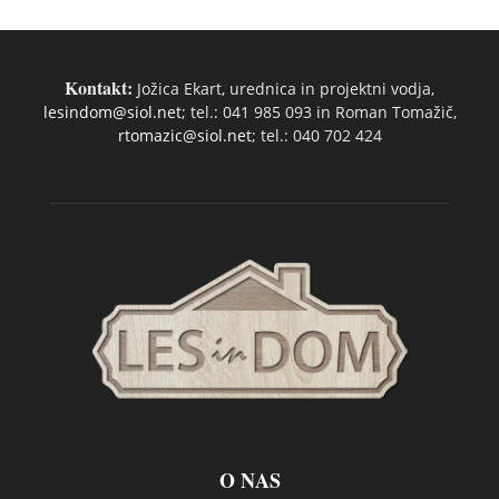
Kontakt:
Jožica Ekart, urednica in projektni vodja,
lesindom@siol.net
; tel.: 041 985 093 in Roman Tomažič,
rtomazic@siol.net
; tel.: 040 702 424
O NAS