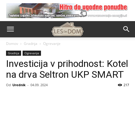
Domov
Gradnja
Ogrevanje
Gradnja
Ogrevanje
Investicija v prihodnost: Kotel
na drva Seltron UKP SMART
Od
Urednik
-
04.09. 2024
217