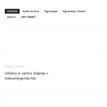
OZNAKE
kotel na drva
Ogrevanje
Ogrevanje z lesom
seltron
UKP SMART
Prejšnji članek
Udobno in varčno življenje v
nizkoenergetski hiši