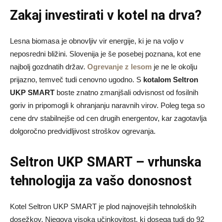
Zakaj investirati v kotel na drva?
Lesna biomasa je obnovljiv vir energije, ki je na voljo v
neposredni bližini. Slovenija je še posebej poznana, kot ene
najbolj gozdnatih držav.
Ogrevanje z lesom
je ne le okolju
prijazno, temveč tudi cenovno ugodno. S
kotalom Seltron
UKP SMART
boste znatno zmanjšali odvisnost od fosilnih
goriv in pripomogli k ohranjanju naravnih virov. Poleg tega so
cene drv stabilnejše od cen drugih energentov, kar zagotavlja
dolgoročno predvidljivost stroškov ogrevanja.
Seltron UKP SMART – vrhunska
tehnologija za vašo donosnost
Kotel Seltron UKP SMART je plod najnovejših tehnoloških
dosežkov. Njegova visoka učinkovitost, ki dosega tudi do 92