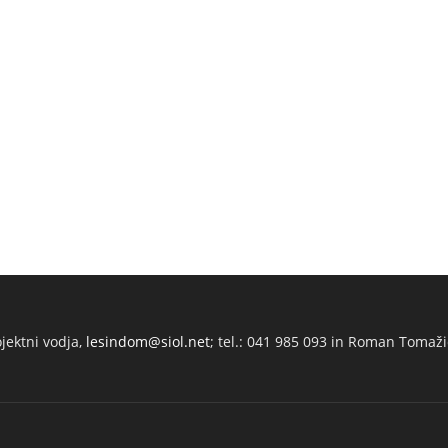
ojektni vodja,
lesindom@siol.net
; tel.: 041 985 093 in Roman Tomaži