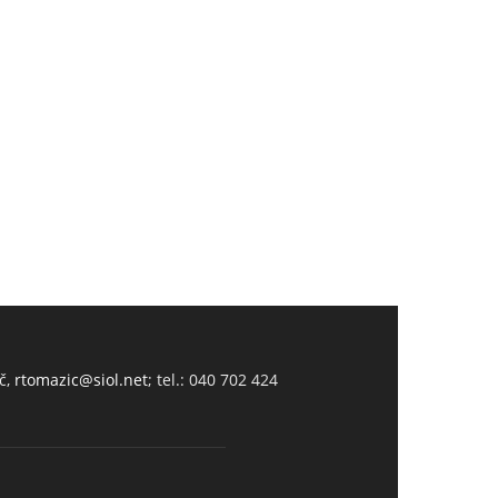
č,
rtomazic@siol.net
; tel.: 040 702 424