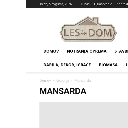
sreda, 5 avgusta, 2026
O nas
Oglaševanje
Kontak
Les
in
dom
DOMOV
NOTRANJA OPREMA
STAVB
DARILA, DEKOR, IGRAČE
BIOMASA
Domov
Gradnja
Mansarda
MANSARDA