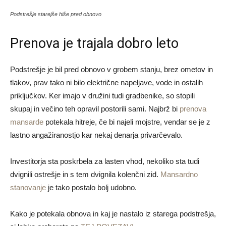
Podstrešje starejše hiše pred obnovo
Prenova je trajala dobro leto
Podstrešje je bil pred obnovo v grobem stanju, brez ometov in
tlakov, prav tako ni bilo električne napeljave, vode in ostalih
priključkov. Ker imajo v družini tudi gradbenike, so stopili
skupaj in večino teh opravil postorili sami. Najbrž bi
prenova
mansarde
potekala hitreje, če bi najeli mojstre, vendar se je z
lastno angažiranostjo kar nekaj denarja privarčevalo.
Investitorja sta poskrbela za lasten vhod, nekoliko sta tudi
dvignili ostrešje in s tem dvignila kolenčni zid.
Mansardno
stanovanje
je tako postalo bolj udobno.
Kako je potekala obnova in kaj je nastalo iz starega podstrešja,