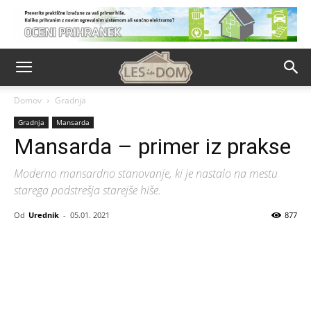
Domov
Gradnja
Gradnja
Mansarda
Mansarda – primer iz prakse
Moderno mansardno stanovanje, ki je nastalo na mestu
starega podstrešja starejše hiše.
Od
Urednik
-
05.01. 2021
877