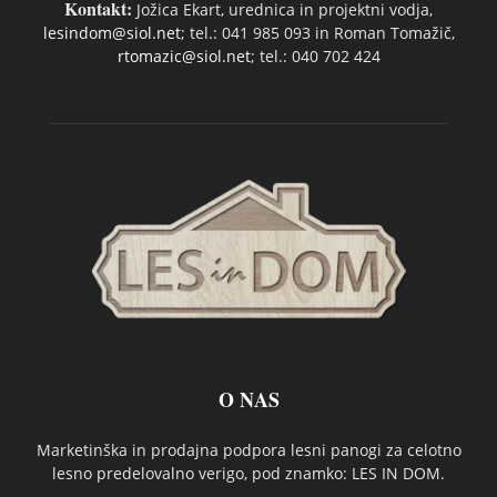
Kontakt:
Jožica Ekart, urednica in projektni vodja,
lesindom@siol.net
; tel.: 041 985 093 in Roman Tomažič,
rtomazic@siol.net
; tel.: 040 702 424
O NAS
Marketinška in prodajna podpora lesni panogi za celotno
lesno predelovalno verigo, pod znamko: LES IN DOM.