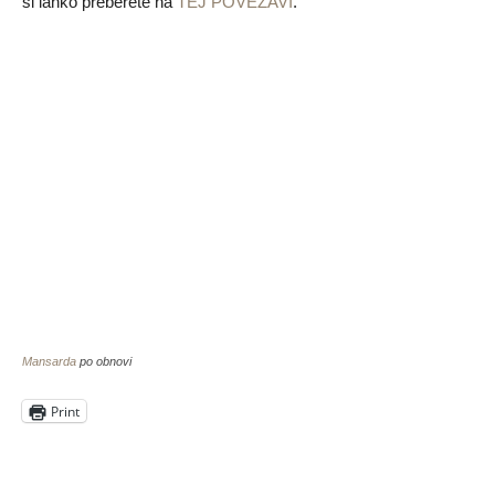
si lahko preberete na
TEJ POVEZAVI
.
Mansarda
po obnovi
Print