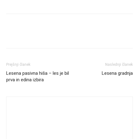
Prejšnji članek
Naslednji članek
Lesena pasivna hiša – les je bil
Lesena gradnja
prva in edina izbira