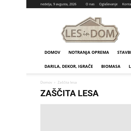
nedelja, 9 avgusta, 2026
O nas
Oglaševanje
Konta
Les
in
dom
DOMOV
NOTRANJA OPREMA
STAVB
DARILA, DEKOR, IGRAČE
BIOMASA
Domov
Zaščita lesa
ZAŠČITA LESA