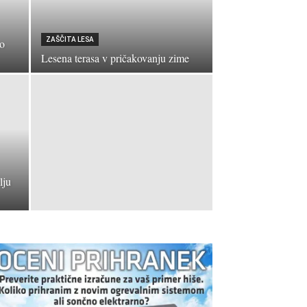
ZAŠČITA LESA
jo
Lesena terasa v pričakovanju zime
lju