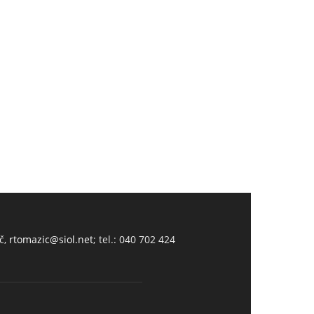
č,
rtomazic@siol.net
; tel.: 040 702 424