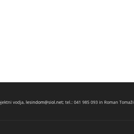
ojektni vodja,
lesindom@siol.net
; tel.: 041 985 093 in Roman Tomaži