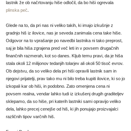
lastnik že ob načrtovanju hiše odločil, da bo hiši ogrevala
plinska peč
.
Glede na to, da pri nas ni veliko takih, ki imajo izkušnje z
gradnjo hiš iz ilovice, nas je seveda zanimala cena take hiše.
Odgovor na to vprašanje po navedbi lastnika ni tako preprost,
saj je bila hiša zgrajena pred več leti in v povsem drugačnih
finančnih razmerah, kot so danes. Kljub temu pravi, da je hiša
stala okoli 12 milijonov tedanjih tolarjev ali okoli 50 tisoč evrov.
Ob dejstvu, da so veliko dela pri hiši opravili lastnik sam in
njegovi prijatelji, prav tako mu ni bilo treba kupiti ilovice, ki so jo
izkopali kar ob hiši, in podobno. Zato omenjena cena ni
povsem realna, vendar lahko tudi iz izkušenj drugih graditeljev
sklepamo, da so hiše, pri katerih lastniki sami opravijo veliko
dela, lahko precej cenejše od hiš, ki jih ponujajo proizvajalci
različnih tipov varčnih hiš.