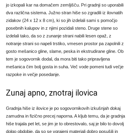
jo izkopali kar na domačem zemljišču. Pri gradnji so uporabili
dva različna sistema. Južno stran hiše so zgradili iz ilovnatih
zidakov (24 x 12 x 8 cm), ki so jih izdelali sami s pomočjo
posebnih kalupov in z njimi pozidali steno. Druge stene so
izdelali tako, da so z zunanje strani nabili lesen opaž, z
notranje strani so napeli trstiko, vmesen prostor pa zapolnili z
gosto mešanico gline, slame, peska in ekstrudirane gline. Ob
tem je sogovornik dodal, da mora biti tako pripravljena
mešanica čim bolj gosta in suha. Več vode pomeni tudi večje
razpoke in večje posedanje.
Zunaj apno, znotraj ilovica
Gradnja hiše iz ilovice je po sogovornikovih izkušnjah dokaj
zamudna in fizično precej naporna. A kljub temu, da je gradnja
hiše trajala pet let, se jim je to obrestovalo, saj je bilo to dovolj
dolgo obdobje, da so se vgrajeni materiali dobro posušili in