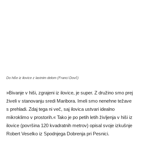
Do hiše iz ilovice z lastnim delom (Franci Dovč)
»Bivanje v hiši, zgrajeni iz ilovice, je super. Z družino smo prej
živeli v stanovanju sredi Maribora. Imeli smo nenehne težave
s prehladi. Zdaj tega ni več, saj ilovica ustvari idealno
mikroklimo v prostorih.« Tako je po petih letih življenja v hiši iz
ilovice (površina 120 kvadratnih metrov) opisal svoje izkušnje
Robert Veselko iz Spodnjega Dobrenja pri Pesnici.