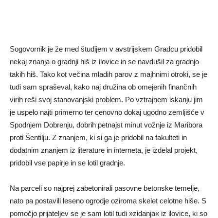
Sogovornik je že med študijem v avstrijskem Gradcu pridobil
nekaj znanja o gradnji hiš iz ilovice in se navdušil za gradnjo
takih hiš. Tako kot večina mladih parov z majhnimi otroki, se je
tudi sam spraševal, kako naj družina ob omejenih finančnih
virih reši svoj stanovanjski problem. Po vztrajnem iskanju jim
je uspelo najti primerno ter cenovno dokaj ugodno zemljišče v
Spodnjem Dobrenju, dobrih petnajst minut vožnje iz Maribora
proti Šentilju. Z znanjem, ki si ga je pridobil na fakulteti in
dodatnim znanjem iz literature in interneta, je izdelal projekt,
pridobil vse papirje in se lotil gradnje.
Na parceli so najprej zabetonirali pasovne betonske temelje,
nato pa postavili leseno ogrodje oziroma skelet celotne hiše. S
pomočjo prijateljev se je sam lotil tudi »zidanja« iz ilovice, ki so