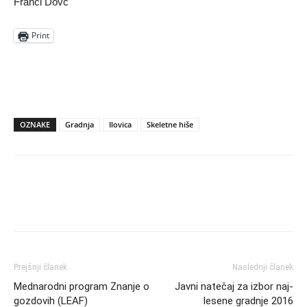
Franci Dovč
Print
OZNAKE
Gradnja
Ilovica
Skeletne hiše
Prejšnji članek
Naslednji članek
Mednarodni program Znanje o
Javni natečaj za izbor naj-
gozdovih (LEAF)
lesene gradnje 2016