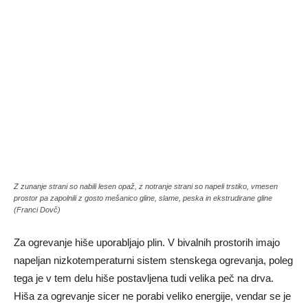
Z zunanje strani so nabili lesen opaž, z notranje strani so napeli trstiko, vmesen
prostor pa zapolnili z gosto mešanico gline, slame, peska in ekstrudirane gline
(Franci Dovč)
Za ogrevanje hiše uporabljajo plin. V bivalnih prostorih imajo
napeljan nizkotemperaturni sistem stenskega ogrevanja, poleg
tega je v tem delu hiše postavljena tudi velika peč na drva.
Hiša za ogrevanje sicer ne porabi veliko energije, vendar se je