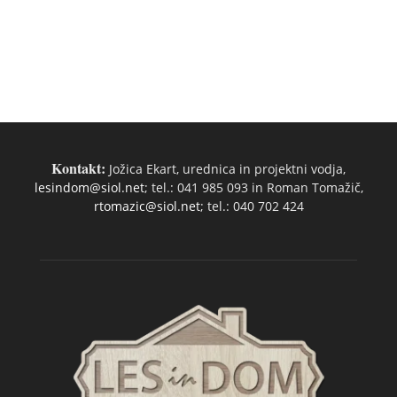
Kontakt:
Jožica Ekart, urednica in projektni vodja,
lesindom@siol.net
; tel.: 041 985 093 in Roman Tomažič,
rtomazic@siol.net
; tel.: 040 702 424