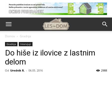
Domov
Gradnja
Gradnja
Intervjuji
Do hiše iz ilovice z lastnim
delom
Od
Urednik R.
-
06.05. 2016
2988