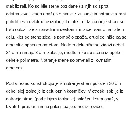
stabilizirali. Ko so bile stene pozidane (iz njih so sproti
odstranjevali lesen opaž), so nanje z zunanje in notranje strani
pritrdili lesno-vlaknene izolacijske plošče. Iz zunanje strani so
hišo obložili še z navadnimi deskami, in sicer samo na tistem
delu, kjer so stene zidali s pomočjo opaža, drugi del hiše pa so
ometali z apnenim ometom. Na tem delu hiše so zidovi debeli
24 cm in imajo 8 cm izolacije, medtem ko so stene iz opeke
debele pol metra. Notranje stene so ometali z ilovnatim
ometom.
Pod strešno konstrukcijo je iz notranje strani položen 20 cm
debel sloj izolacije iz celuloznih kosmičev. V otroški sobi je iz
notranje strani (pod slojem izolacije) položen lesen opaž, v
bivalnih prostorih in na galeriji pa je omet iz ilovice.