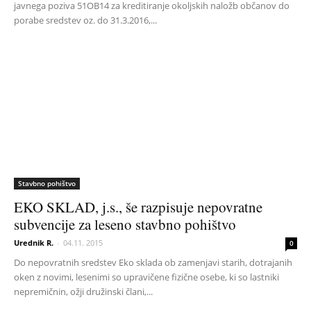
javnega poziva 51OB14 za kreditiranje okoljskih naložb občanov do
porabe sredstev oz. do 31.3.2016,...
Stavbno pohištvo
EKO SKLAD, j.s., še razpisuje nepovratne
subvencije za leseno stavbno pohištvo
Urednik R.
-
04.11. 2015
0
Do nepovratnih sredstev Eko sklada ob zamenjavi starih, dotrajanih
oken z novimi, lesenimi so upravičene fizične osebe, ki so lastniki
nepremičnin, ožji družinski člani,...