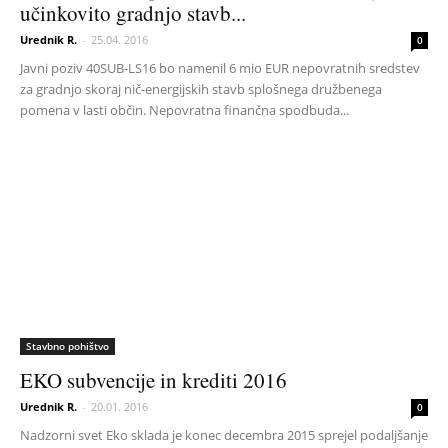
učinkovito gradnjo stavb...
Urednik R.
-
25.04. 2016
0
Javni poziv 40SUB-LS16 bo namenil 6 mio EUR nepovratnih sredstev
za gradnjo skoraj nič-energijskih stavb splošnega družbenega
pomena v lasti občin. Nepovratna finančna spodbuda...
Stavbno pohištvo
EKO subvencije in krediti 2016
Urednik R.
-
20.01. 2016
0
Nadzorni svet Eko sklada je konec decembra 2015 sprejel podaljšanje