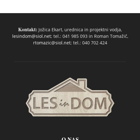
Kontakt:
Jožica Ekart, urednica in projektni vodja,
lesindom@siol.net
; tel.: 041 985 093 in Roman Tomažič,
rtomazic@siol.net
; tel.: 040 702 424
O NAS