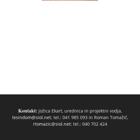
Kontakt:
Jožica Ekart, urednica in projektni vodja,
lesindom@siol.net
; tel.: 041 985 093 in Roman Tomažič,
rtomazic@siol.net
; tel.: 040 702 424