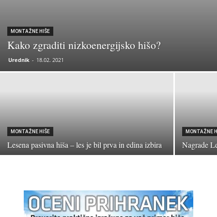
MONTAŽNE HIŠE
Kako zgraditi nizkoenergijsko hišo?
Urednik
-
18.02. 2021
MONTAŽNE HIŠE
MONTAŽNE H
Lesena pasivna hiša – les je bil prva in edina izbira
Nagrade Le