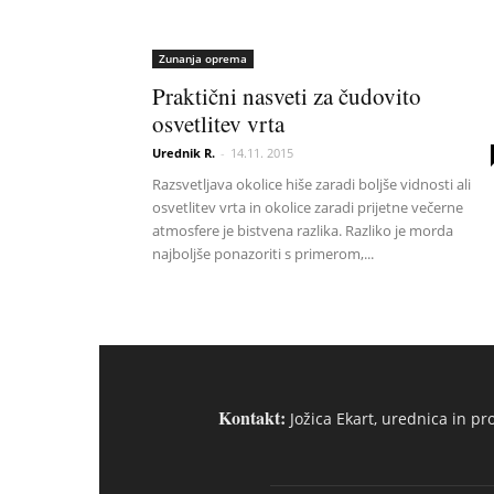
Zunanja oprema
Praktični nasveti za čudovito
osvetlitev vrta
Urednik R.
-
14.11. 2015
Razsvetljava okolice hiše zaradi boljše vidnosti ali
osvetlitev vrta in okolice zaradi prijetne večerne
atmosfere je bistvena razlika. Razliko je morda
najboljše ponazoriti s primerom,...
Kontakt:
Jožica Ekart, urednica in pr