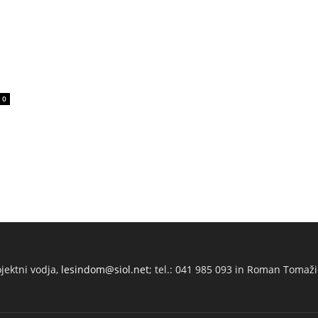
0
ojektni vodja,
lesindom@siol.net
; tel.: 041 985 093 in Roman Tomaži