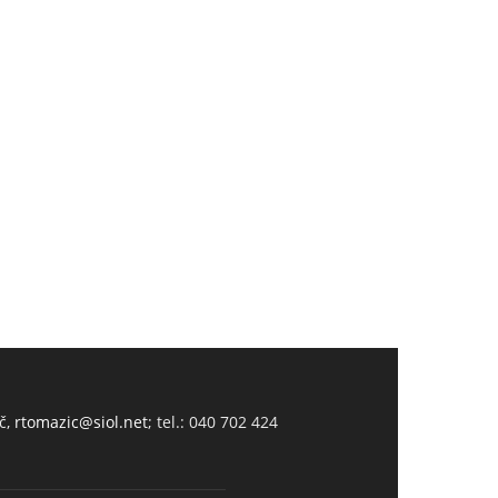
č,
rtomazic@siol.net
; tel.: 040 702 424