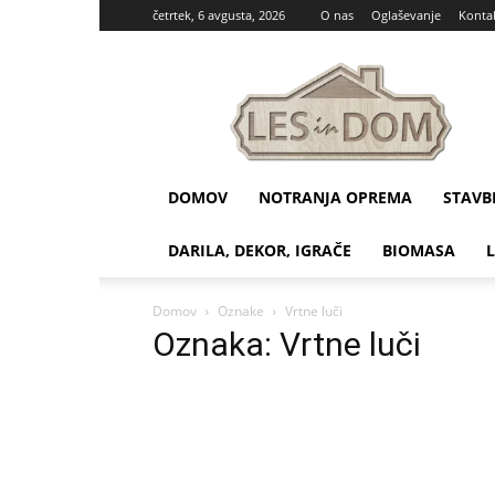
četrtek, 6 avgusta, 2026
O nas
Oglaševanje
Konta
Les
in
dom
DOMOV
NOTRANJA OPREMA
STAVB
DARILA, DEKOR, IGRAČE
BIOMASA
Domov
Oznake
Vrtne luči
Oznaka: Vrtne luči